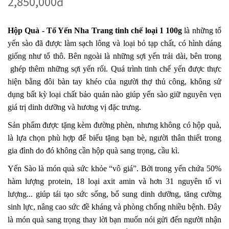
2,850,000đ
Hộp Quà - Tổ Yến Nha Trang tinh chế loại 1 100g
là những tổ
yến sào đã được làm sạch lông và loại bỏ tạp chất, có hình dáng
giống như tổ thô. Bên ngoài là những sợi yến trải dài, bên trong
ghép thêm những sợi yến rối. Quá trình tinh chế yến được thực
hiện bằng đôi bàn tay khéo của người thợ thủ công, không sử
dụng bất kỳ loại chất bảo quản nào giúp yến sào giữ nguyên vẹn
giá trị dinh dưỡng và hương vị đặc trưng.
Sản phẩm được tặng kèm đường phèn, nhưng không có hộp quà,
là lựa chọn phù hợp để biếu tặng bạn bè, người thân thiết trong
gia đình do đó không cần hộp quà sang trọng, cầu kì.
Yến Sào là món quà sức khỏe “vô giá”. Bởi trong yến chứa 50%
hàm lượng protein, 18 loại axit amin và hơn 31 nguyên tố vi
lượng... giúp tái tạo sức sống, bổ sung dinh dưỡng, tăng cường
sinh lực, nâng cao sức đề kháng và phòng chống nhiều bệnh. Đây
là món quà sang trọng thay lời bạn muốn nói gửi đến người nhận