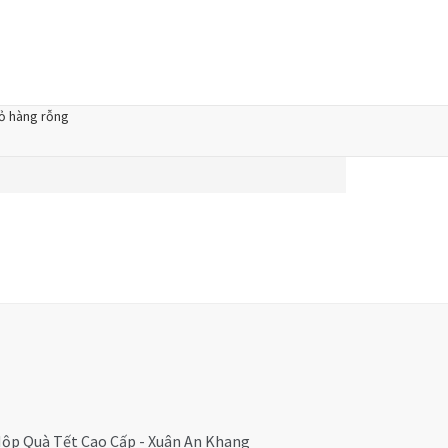
ỏ hàng rỗng
ộp Quà Tết Cao Cấp - Xuân An Khang