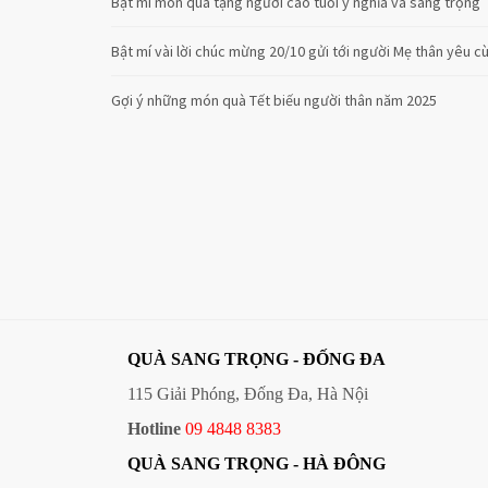
Bật mí món quà tặng người cao tuổi ý nghĩa và sang trọng
Bật mí vài lời chúc mừng 20/10 gửi tới người Mẹ thân yêu 
Gợi ý những món quà Tết biếu người thân năm 2025
QUÀ SANG TRỌNG - ĐỐNG ĐA
115 Giải Phóng, Đống Đa, Hà Nội
Hotline
09 4848 8383
QUÀ SANG TRỌNG - HÀ ĐÔNG