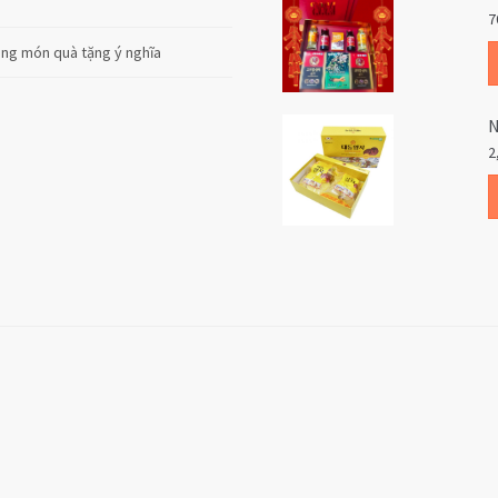
7
cùng món quà tặng ý nghĩa
N
2