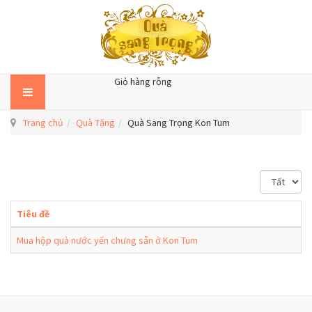
Giỏ hàng rỗng
Trang chủ
Quà Tặng
Quà Sang Trọng Kon Tum
H
i
ể
Tiêu đề
n
t
Mua hộp quà nước yến chưng sẵn ở Kon Tum
h
ị
#