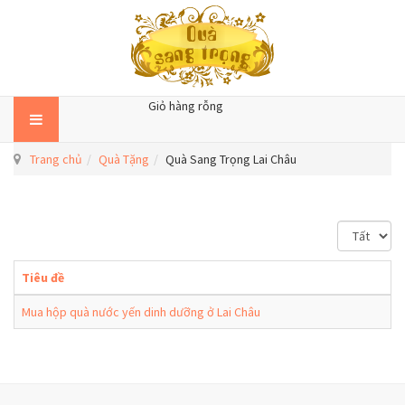
Giỏ hàng rỗng
Trang chủ
Quà Tặng
Quà Sang Trọng Lai Châu
H
i
ể
Tiêu đề
n
t
Mua hộp quà nước yến dinh dưỡng ở Lai Châu
h
ị
#