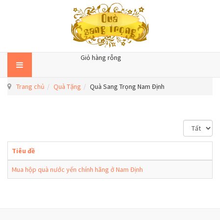
Giỏ hàng rỗng
Trang chủ
Quà Tặng
Quà Sang Trọng Nam Định
H
i
ể
Tiêu đề
n
t
Mua hộp quà nước yến chính hãng ở Nam Định
h
ị
#