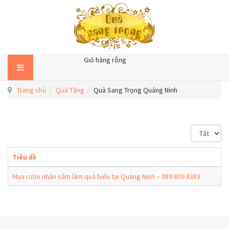
Giỏ hàng rỗng
Trang chủ
Quà Tặng
Quà Sang Trọng Quảng Ninh
H
i
ể
Tiêu đề
n
t
Mua rượu nhân sâm làm quà biếu tại Quảng Ninh – 089 809 8383
h
ị
#