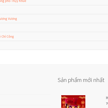
rọng phố Thụy Khuê
 Dương Vương
õ Chí Công
Sản phẩm mới nhất
H
7