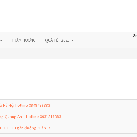
Gi
TRẦM HƯƠNG
QUÀ TẾT 2025
 ở Hà Nội hotline 0948488383
ng Quảng An – Hotline 0931318383
931318383 gần đường Xuân La